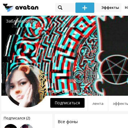
Эффекты
Н
Заблокировать
p_s_banana
Подписаться
лента
эффект
Подписался (2)
Все фоны