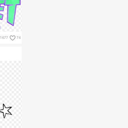
1677
74