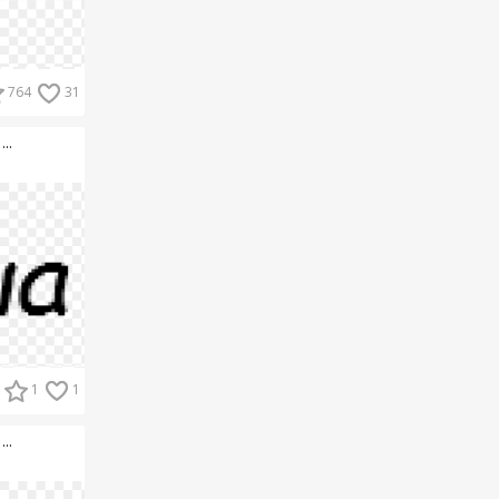
764
31
..
1
1
..