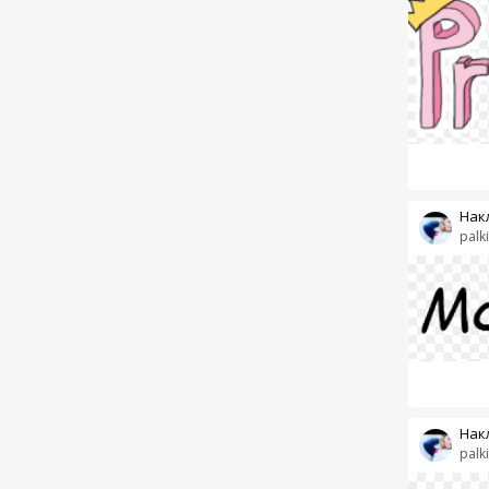
Накл
palk
Накл
palk