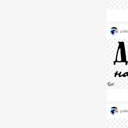
palk
palk