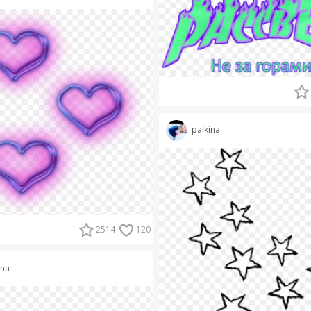
palkina
2514
120
ina