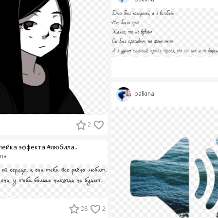
palkina
2
лейка эффекта #любила...
ina
28
2