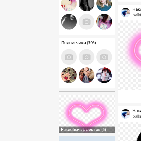
Накл
palk
Подписчики (305)
Накл
palk
Наклейки эффектов (5)