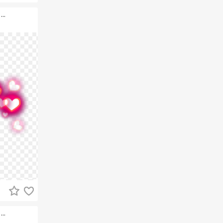
..
..