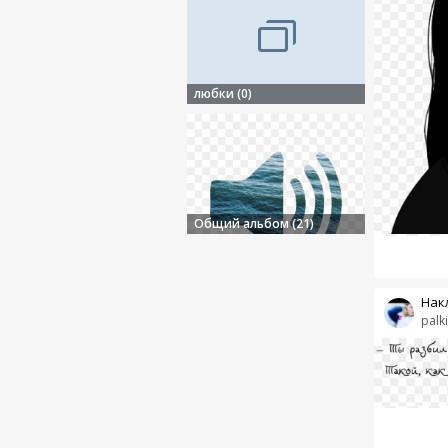
любки (0)
Общий альбом (21)
Нак
palk