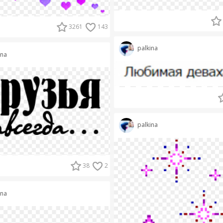
3261
143
palkina
ina
palkina
38
2
ina