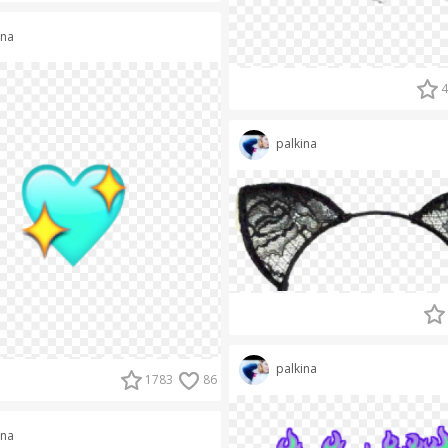
ina
4
palkina
palkina
1783
86
ina