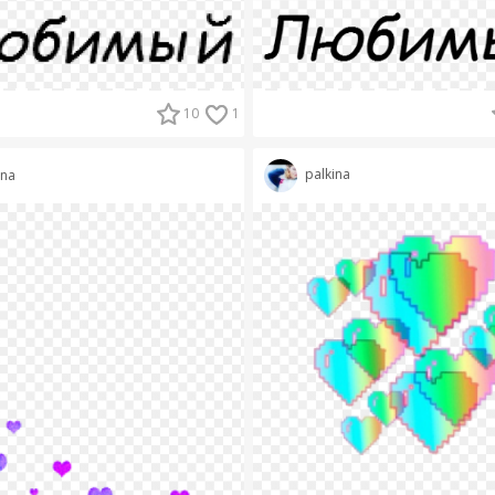
10
1
palkina
ina