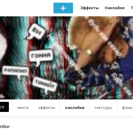
Эффекты
Наклейки
ся
лента
эффекты
наклейки
текстуры
фоны
ейки