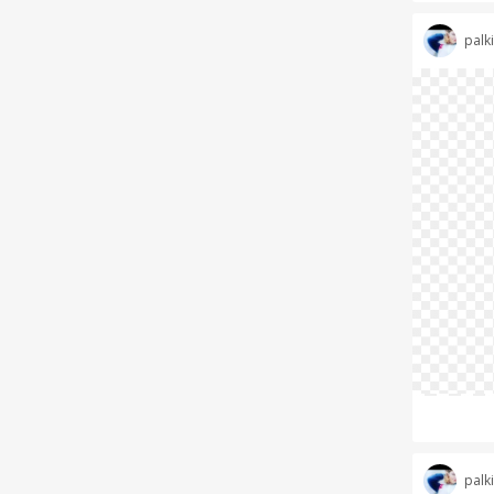
palk
palk