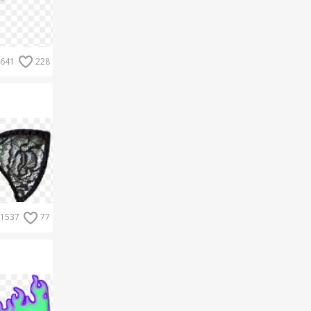
641
228
1537
77