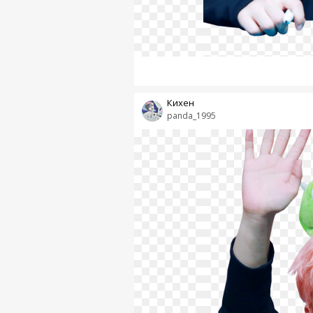
Кихен
panda_1995