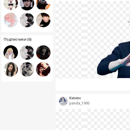
Подписчики (6)
Кихен
panda_1995