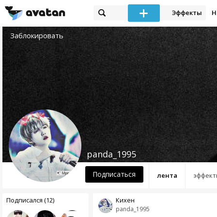
Эффекты
Н
Заблокировать
panda_1995
Подписаться
лента
эффект
Подписался (12)
Кихен
panda_1995