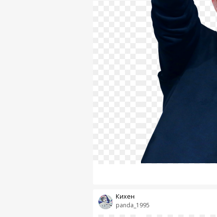
Кихен
panda_1995