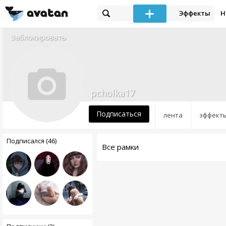
Эффекты
Н
Заблокировать
pcholka17
Подписаться
лента
эффект
Подписался (46)
Все рамки