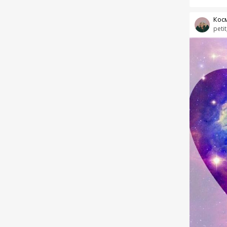
Кос
petit