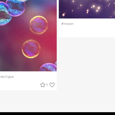
#тоооп
текстура
5