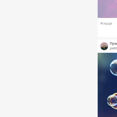
#серде
Пуз
petit