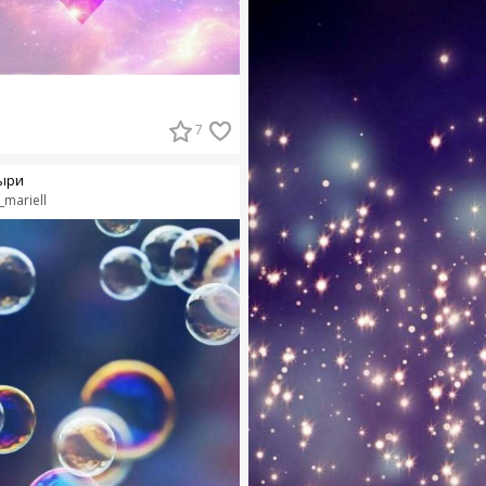
7
ыри
_mariell