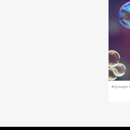
#пузыри 