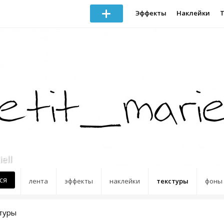
Эффекты
Наклейки
ell
ся
лента
эффекты
наклейки
текстуры
фоны
стуры