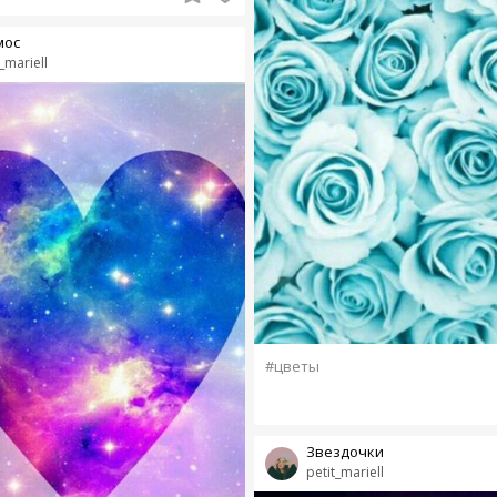
мос
_mariell
#цветы
Звездочки
petit_mariell