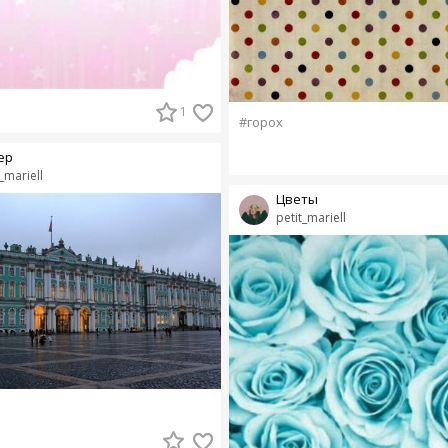
1
#горох
ер
_mariell
Цветы
petit_mariell