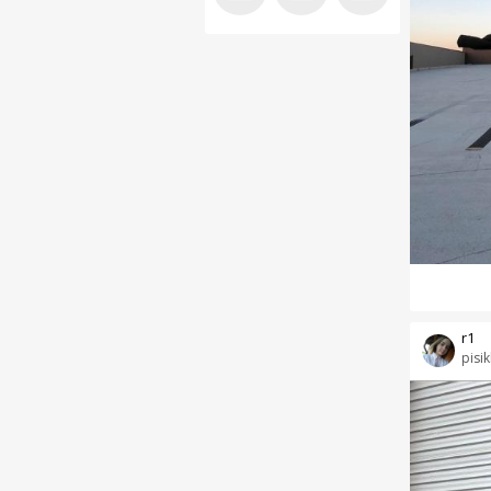
r1
pisik