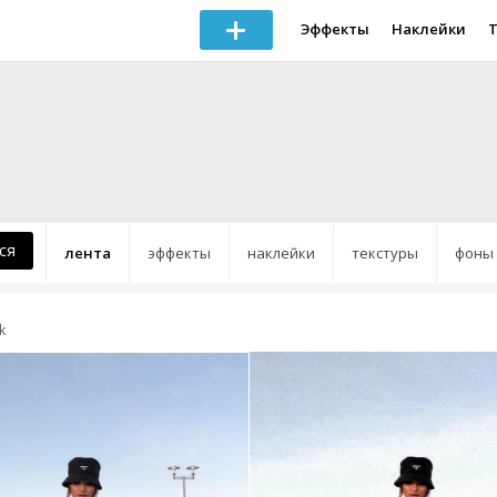
Эффекты
Наклейки
ся
лента
эффекты
наклейки
текстуры
фоны
k