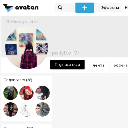
Эффекты
Н
Заблокировать
pollyfox17r
Подписаться
лента
эффект
Подписался (28)