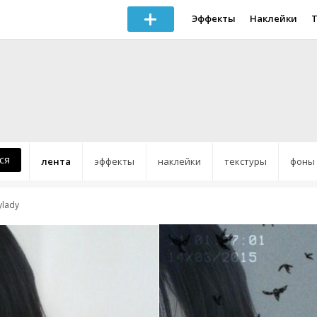
Эффекты
Наклейки
ся
лента
эффекты
наклейки
текстуры
фоны
lady