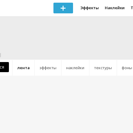
Эффекты
Наклейки
1
ся
лента
эффекты
наклейки
текстуры
фоны