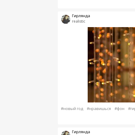
Гирлянда
realistic
#новый год
#нравишься
#фон
#ги
Гирлянда