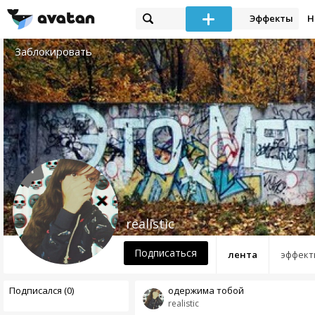
Эффекты
Н
Заблокировать
realistic
Подписаться
лента
эффект
Подписался (0)
одержима тобой
realistic