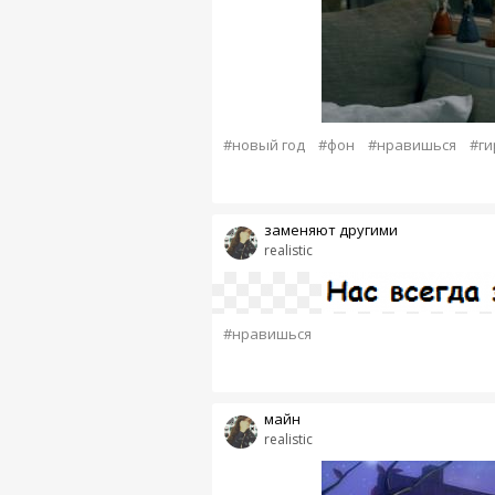
#новый год
#фон
#нравишься
#ги
заменяют другими
realistic
#нравишься
майн
realistic