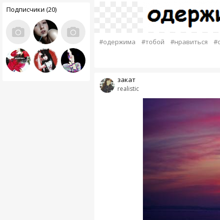
Подписчики (20)
#одержима
#тобой
#нравиться
#
закат
realistic