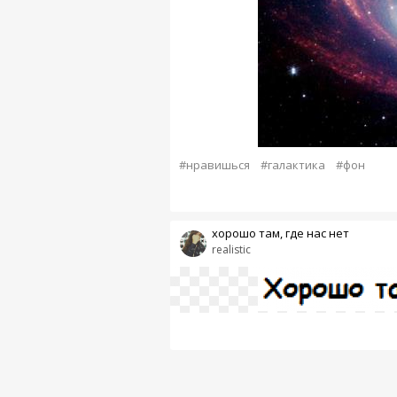
#нравишься
#галактика
#фон
хорошо там, где нас нет
realistic