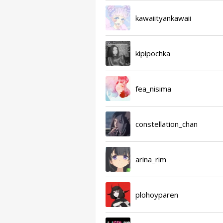
kawaiityankawaii
kipipochka
fea_nisima
constellation_chan
arina_rim
plohoyparen