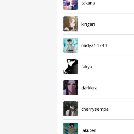
takana
kirigari
nadya14744
fakyu
darkkira
cherrysempai
jakuten