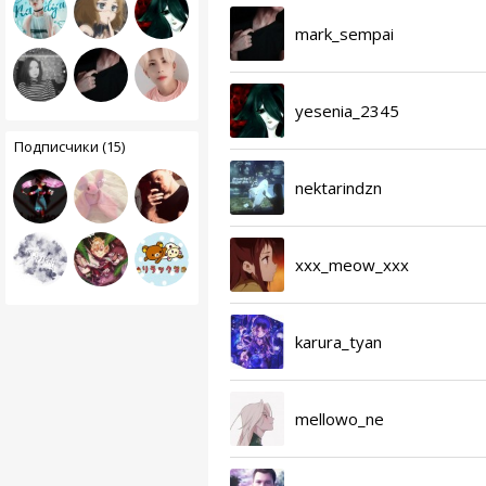
mark_sempai
yesenia_2345
Подписчики (15)
nektarindzn
xxx_meow_xxx
karura_tyan
mellowo_ne