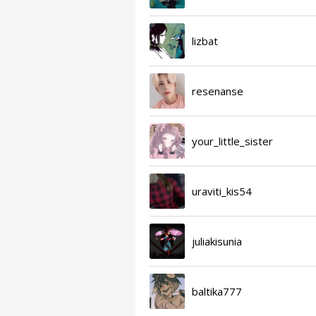
lizbat
resenanse
your_little_sister
uraviti_kis54
juliakisunia
baltika777