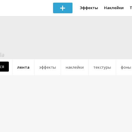
Эффекты
Наклейки
la
ся
лента
эффекты
наклейки
текстуры
фоны