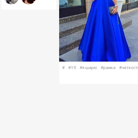
#
#11l
#я шарю
#рамка
#четкост