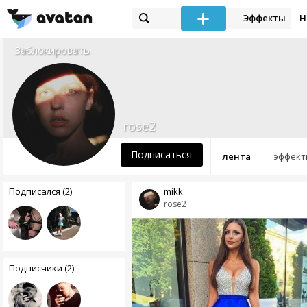
Эффекты
Н
Заблокировать
rose2
Подписаться
лента
эффект
Подписался (2)
mikk
rose2
Подписчики (2)