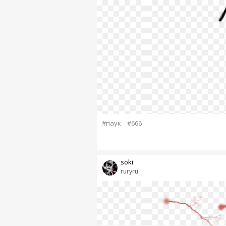
#паук
#666
soki
ruryru