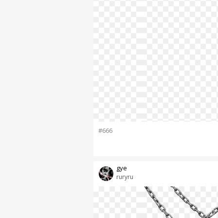
#666
gye
ruryru