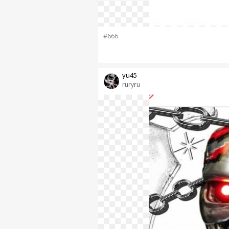
#666
yu45
ruryru