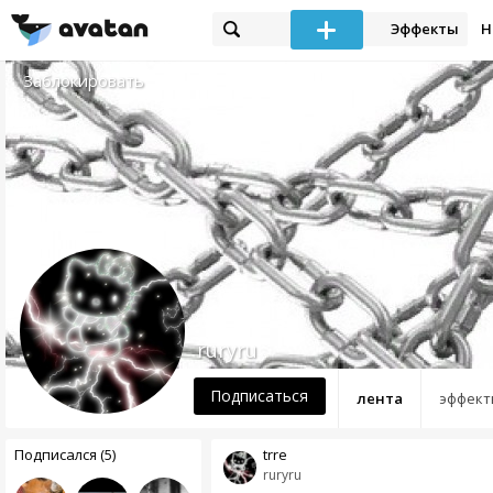
Эффекты
Н
Заблокировать
ruryru
Подписаться
лента
эффект
Подписался (5)
trre
ruryru