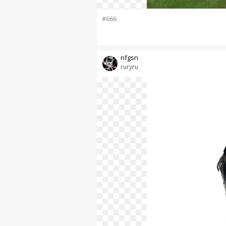
#666
nfgsn
ruryru