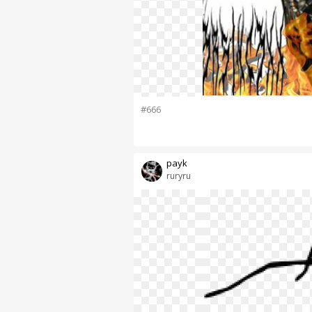
#666
payk
ruryru