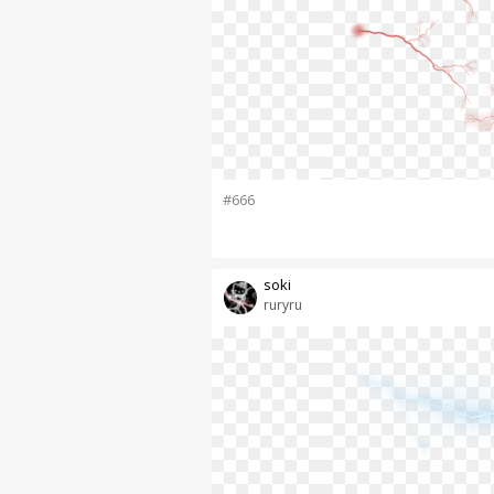
#666
soki
ruryru