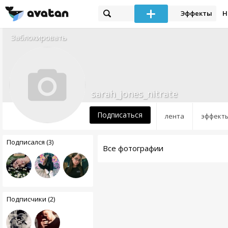
Эффекты
Н
Заблокировать
sarah_jones_nitrate
Подписаться
лента
эффект
Подписался (3)
Все фотографии
Подписчики (2)