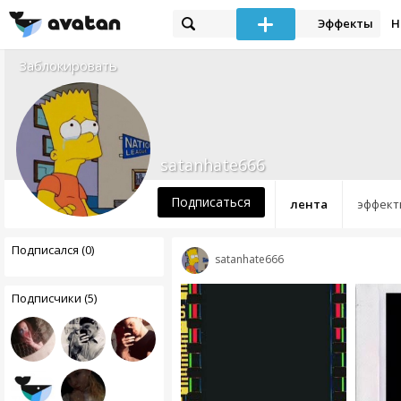
Эффекты
Н
Заблокировать
satanhate666
Подписаться
лента
эффект
Подписался (0)
satanhate666
Подписчики (5)