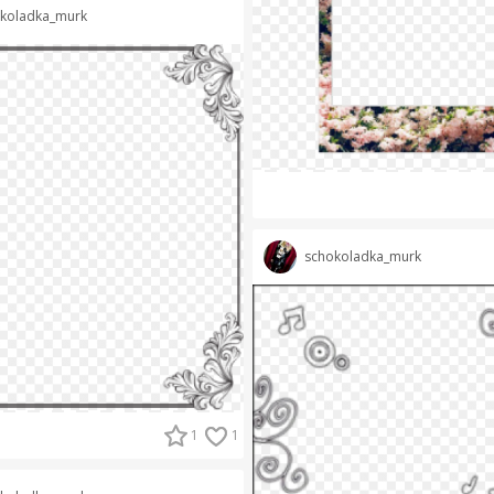
koladka_murk
schokoladka_murk
1
1