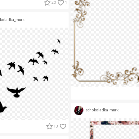
20
1
koladka_murk
schokoladka_murk
13