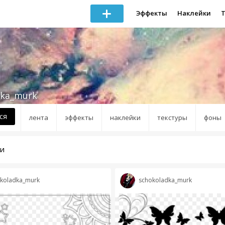
Эффекты
Наклейки
dka_murk
ся
лента
эффекты
наклейки
текстуры
фоны
ки
koladka_murk
schokoladka_murk