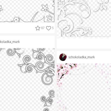
87
5
koladka_murk
schokoladka_murk