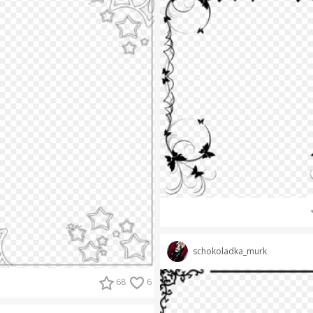
schokoladka_murk
68
6