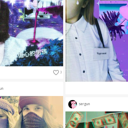
3
un
sergun