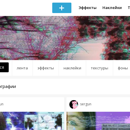
Эффекты
Наклейки
ся
лента
эффекты
наклейки
текстуры
фоны
ографии
un
sergun