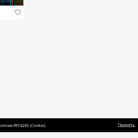
Принять
огии RFC6265 (Cookie).