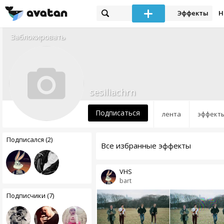
Эффекты
Н
Заблокировать
sesiliachrn
Подписаться
лента
эффект
Подписался (2)
Все избранные эффекты
VHS
bart
Подписчики (7)