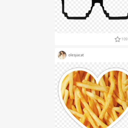
109
olesyacat