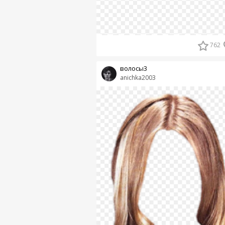
762
волосы3
anichka2003