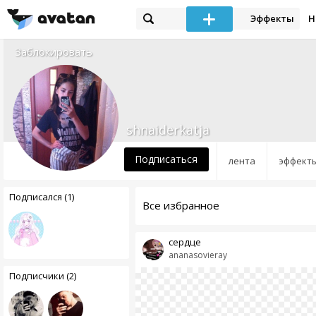
Эффекты
Н
Заблокировать
shnaiderkatja
Подписаться
лента
эффект
Подписался (1)
Все избранное
сердце
ananasovieray
Подписчики (2)