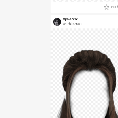
390
прческа1
anichka2003