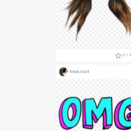
311
kotuk_ira24