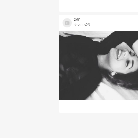
смг
shvalts29