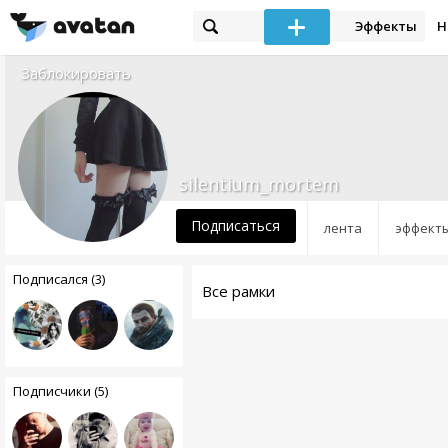
Эффекты
Н
Заблокировать
silentium_mortem
Подписаться
лента
эффект
Подписался (3)
Все рамки
Подписчики (5)