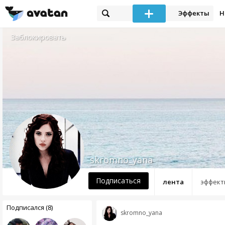
Эффекты
Н
Заблокировать
skromno_yana
Подписаться
лента
эффект
Подписался (8)
skromno_yana