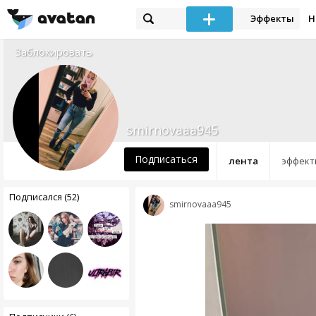
Эффекты
Н
Заблокировать
smirnovaaa945
Подписаться
лента
эффект
Подписался (52)
smirnovaaa945