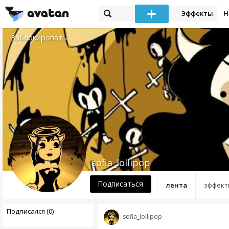
Эффекты
Н
Заблокировать
sofia_lollipop
Подписаться
лента
эффект
Подписался (0)
sofia_lollipop