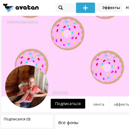
Эффекты
Н
Заблокировать
sssaas
Подписаться
лента
эффект
Подписался (0)
Все фоны