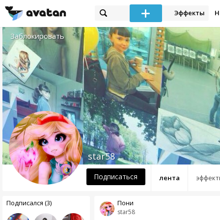
Эффекты
Н
Заблокировать
star58
Подписаться
лента
эффект
Подписался (3)
Пони
star58