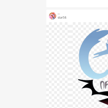
...
star58