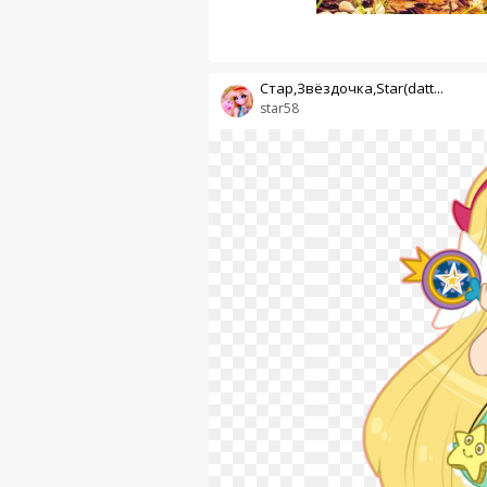
Стар,Звёздочка,Star(datt...
star58