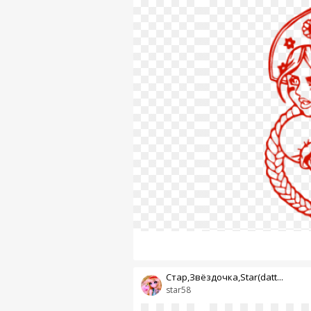
Стар,Звёздочка,Star(datt...
star58