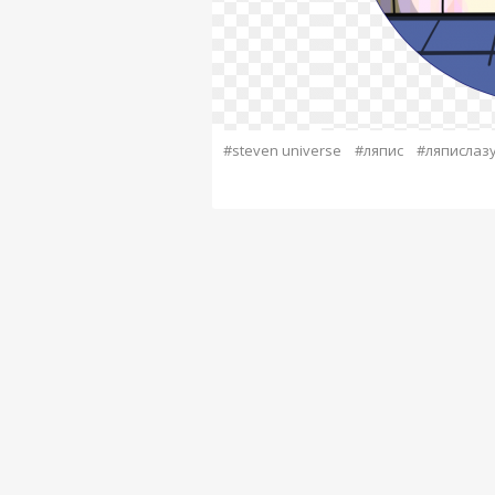
#steven universe
#ляпис
#ляпислаз