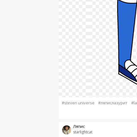
#steven universe
#ляпислазурит
#la
Ляпис
starlightcat