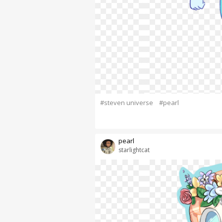
#steven universe
#pearl
pearl
starlightcat