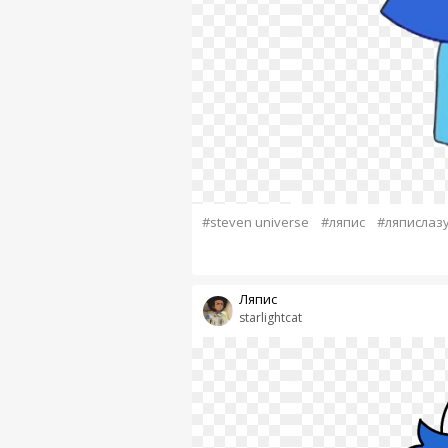
#steven universe
#ляпис
#ляпислаз
Ляпис
starlightcat