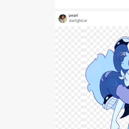
pearl
starlightcat