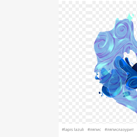
#lapis lazuli
#ляпис
#ляпислазурит