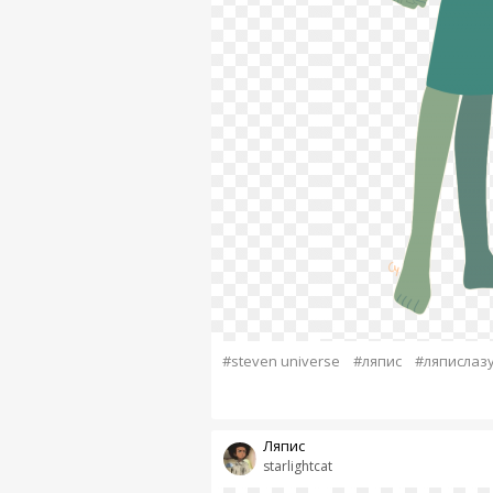
#steven universe
#ляпис
#ляпислаз
Ляпис
starlightcat