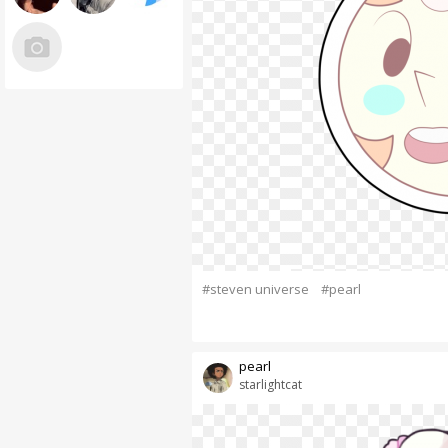
#steven universe
#pearl
pearl
starlightcat