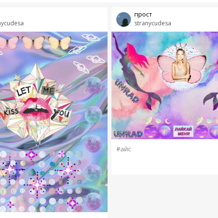
прост
nycudesa
stranycudesa
#айс