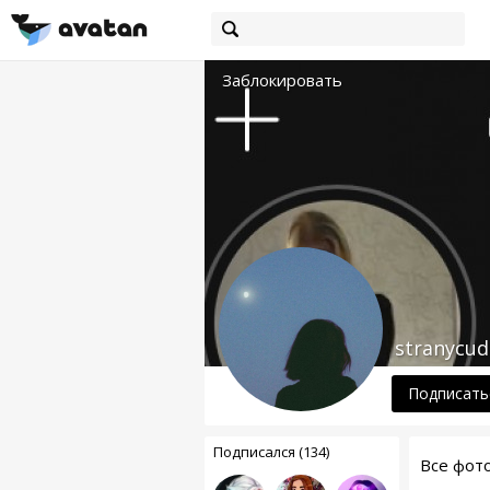
Заблокировать
stranycud
Подписать
Подписался (134)
Все фот