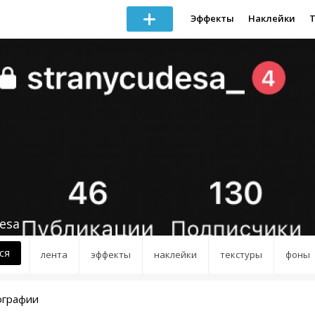
Эффекты
Наклейки
esa
ся
лента
эффекты
наклейки
текстуры
фоны
ографии