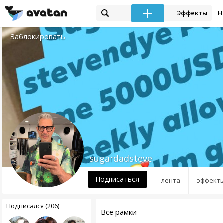
Эффекты
Н
Заблокировать
sugardadsteve
Подписаться
лента
эффект
Подписался (206)
Все рамки