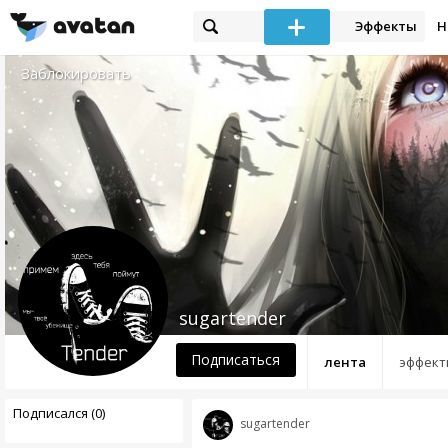
Эффекты
Н
Заблокировать
sugartender
Подписаться
лента
эффект
Подписался (0)
sugartender