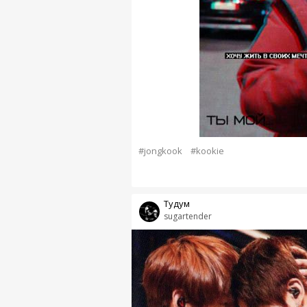
#jongkook
#kookie
Тудум
sugartender