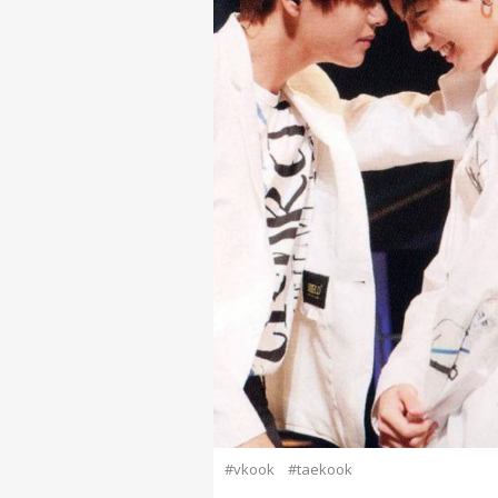
#vkook
#taekook