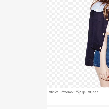
#twice
#momo
#kpop
#k-pop