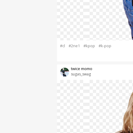
#cl
#2ne1
#kpop
#k-pop
twice momo
sugas_swag