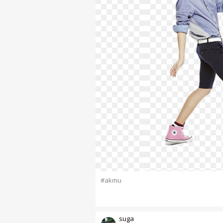
#akmu
suga