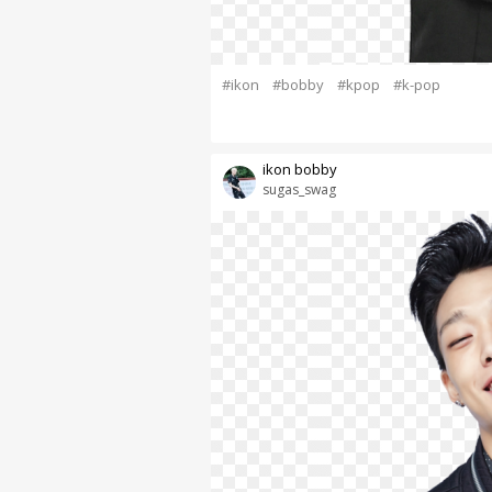
#ikon
#bobby
#kpop
#k-pop
ikon bobby
sugas_swag