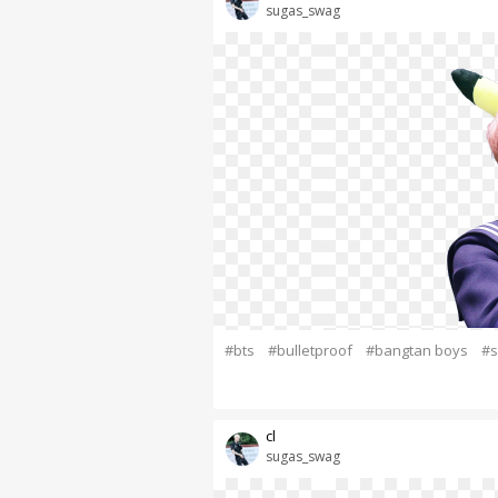
sugas_swag
#bts
#bulletproof
#bangtan boys
#s
cl
sugas_swag