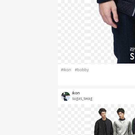
#ikon
#bobby
ikon
sugas_swag