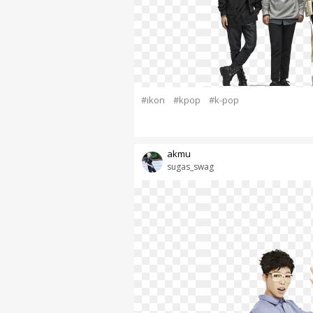
#ikon
#kpop
#k-pop
akmu
sugas_swag