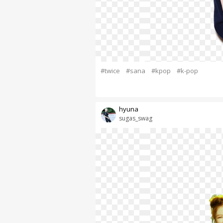
#twice
#sana
#kpop
#k-pop
hyuna
sugas_swag