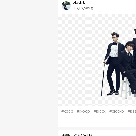
block b
sugas_swag
#kpop
#k-pop
#block
#blockb
#bas
twice sana