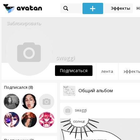
Эффекты
Н
Заблокировать
swaggi
Подписаться
лента
эффект
Подписался (8)
Общий альбом
swaggi