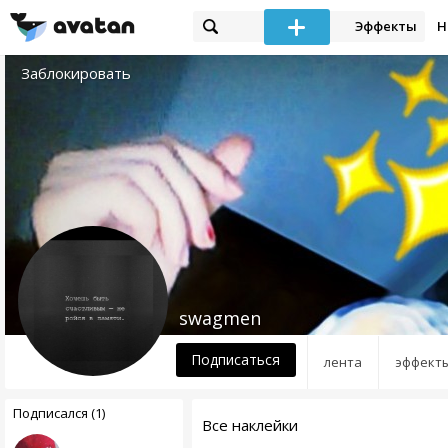
Эффекты
Н
Заблокировать
swagmen
Подписаться
лента
эффект
Подписался (1)
Все наклейки