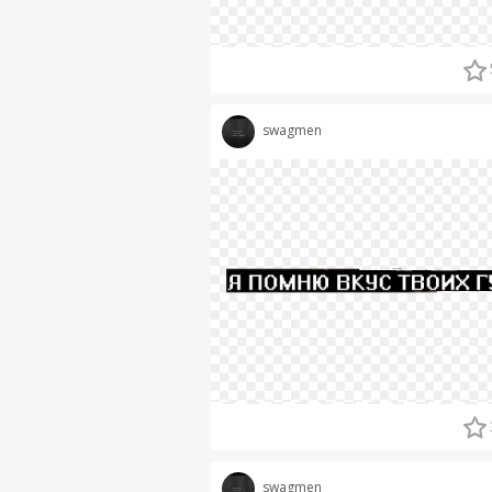
swagmen
swagmen