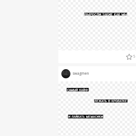
5
swagmen