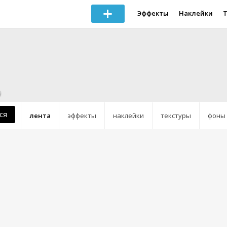
Эффекты
Наклейки
9
ся
лента
эффекты
наклейки
текстуры
фоны