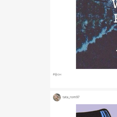
#фон
tata_rom97