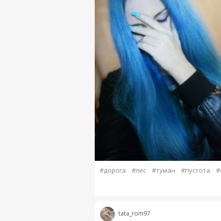
#дорога
#лес
#туман
#пустота
#
tata_rom97