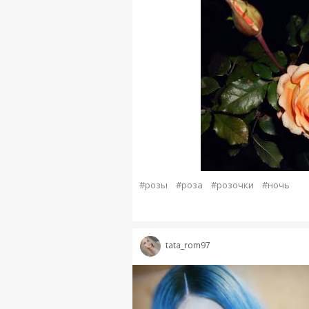
#розы
#роза
#розочки
#ночь
tata_rom97