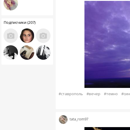
Подписчики (207)
#ставрополь
#вечер
#темно
#си
tata_rom97