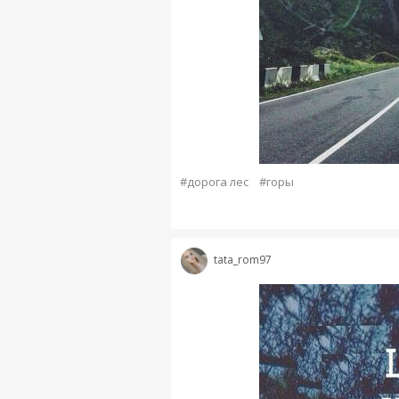
#дорога лес
#горы
tata_rom97