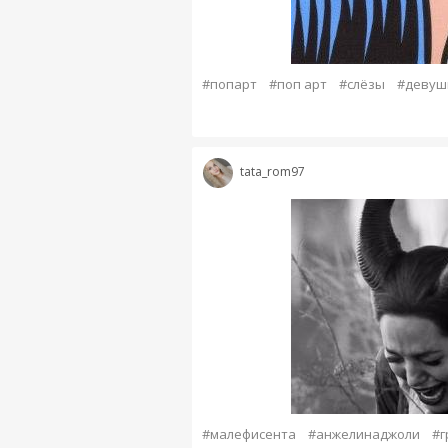
#попарт
#поп арт
#слёзы
#девуш
tata_rom97
#малефисента
#анжелинаджоли
#г