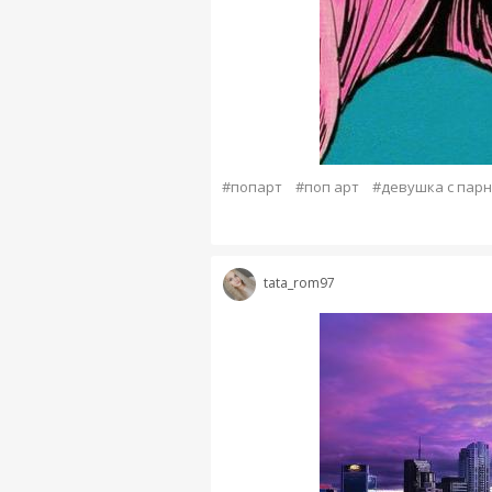
#попарт
#поп арт
#девушка с пар
tata_rom97