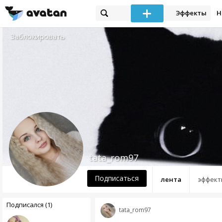
Эффекты
Н
Заблокировать
tata_rom97
Подписаться
лента
эффект
Подписался (1)
tata_rom97