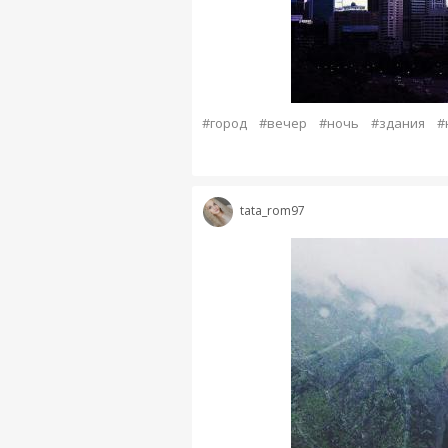
#город
#вечер
#ночь
#здания
#
tata_rom97