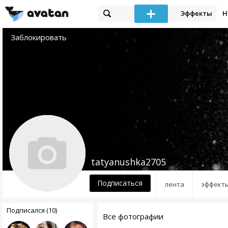
Эффекты
Н
Заблокировать
tatyanushka2705
Подписаться
лента
эффект
Подписался (10)
Все фотографии