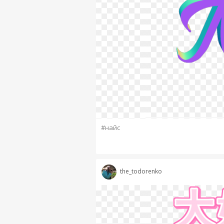
#найс
the_todorenko