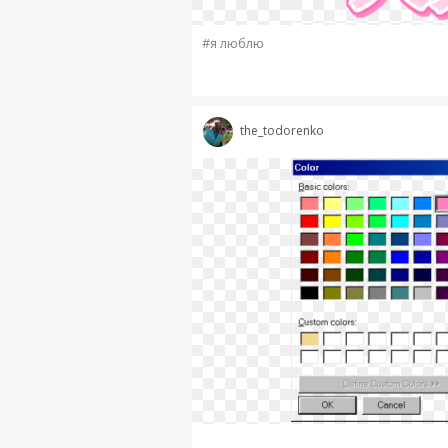
#я люблю
the_todorenko