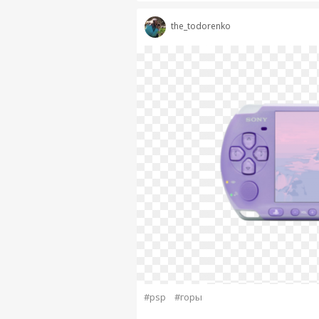
the_todorenko
#psp
#горы