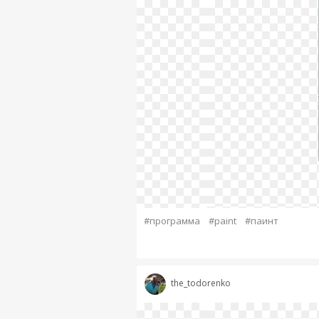
#программа
#paint
#паинт
the_todorenko