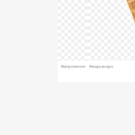
#мороженое
#марьянаро