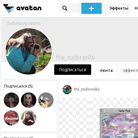
Эффекты
Н
Заблокировать
the_todorenko
Подписаться
лента
эффект
Подписался (5)
the_todorenko