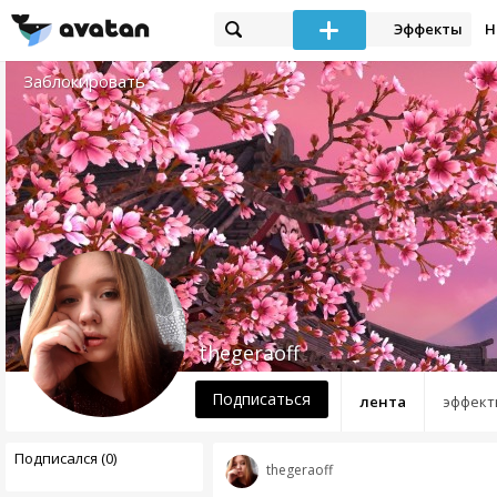
Эффекты
Н
Заблокировать
thegeraoff
Подписаться
лента
эффект
Подписался (0)
thegeraoff