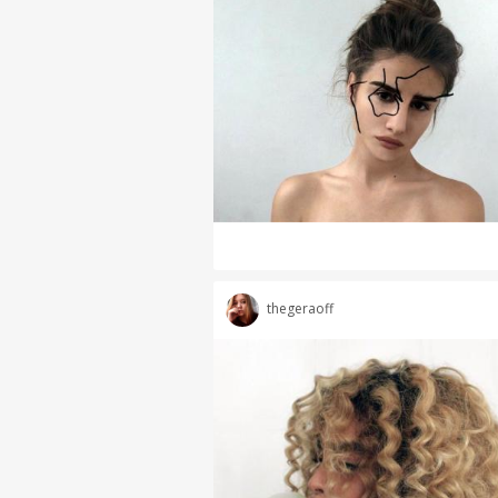
thegeraoff