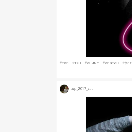
#топ
#тян
#аниме
#аватан
#фот
top_2017_cat