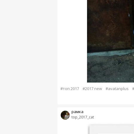
#топ 2017
#2017 new
#avatanplus
рамка
top_2017_cat