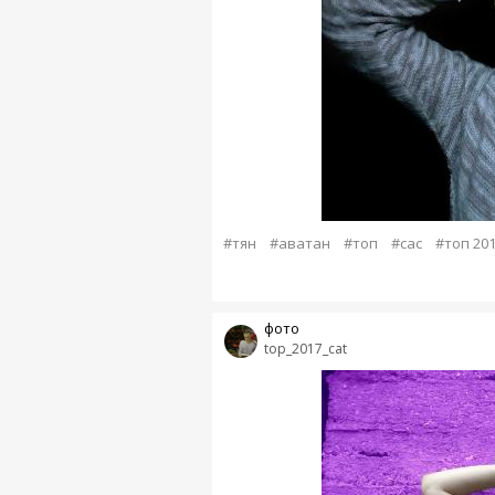
#тян
#аватан
#топ
#сас
#топ 20
фото
top_2017_cat