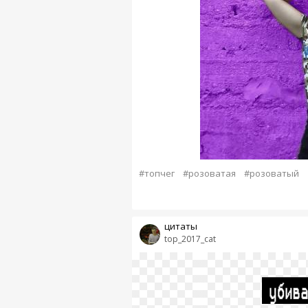
#топчег
#розоватая
#розоватый
цитаты
top_2017_cat