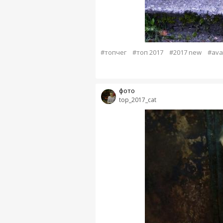
#топчег
#топ 2017
#2017 new
#ava
фото
top_2017_cat