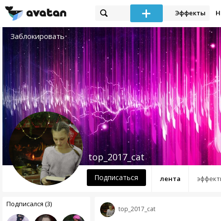
Эффекты
Н
Заблокировать
top_2017_cat
Подписаться
лента
эффект
Подписался (3)
top_2017_cat