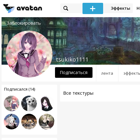
Эффекты
Н
Заблокировать
tsukiko1111
Подписаться
лента
эффект
Подписался (14)
Все текстуры