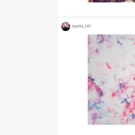
tyanka_567