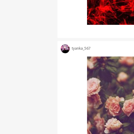
tyanka_567