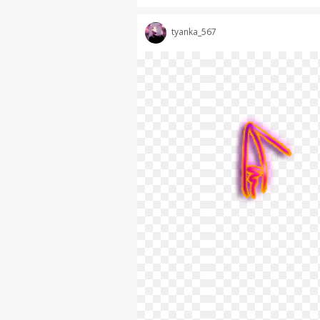
tyanka_567