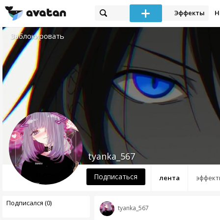
Эффекты
Н
Заблокировать
tyanka_567
Подписаться
лента
эффект
Подписался (0)
tyanka_567