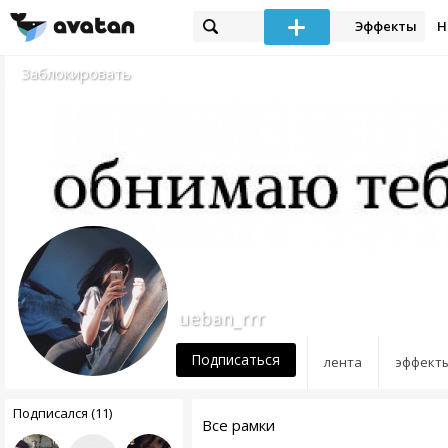
Эффекты
Н
Заблокировать
ueban_rrr
Подписаться
лента
эффект
Подписался (11)
Все рамки