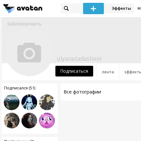
Эффекты
Н
Заблокировать
ulyanatadashimi
Подписаться
лента
эффект
Подписался (51)
Все фотографии