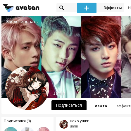
Эффекты
Н
Заблокировать
umin
Подписаться
лента
эффект
Подписался (9)
неко ушки
umin