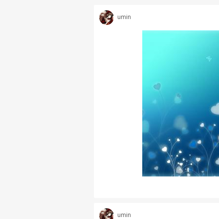
umin
umin