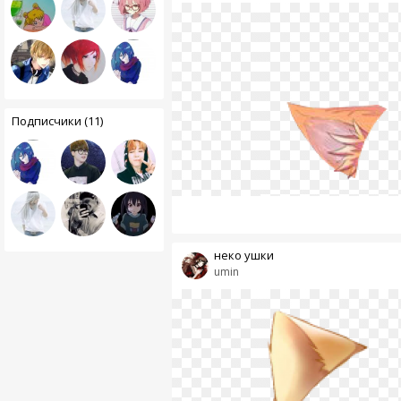
Подписчики (11)
неко ушки
umin