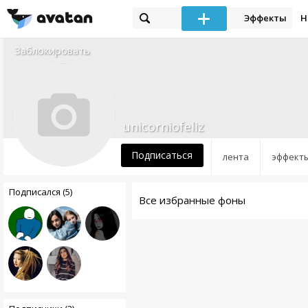
Эффекты
Н
Заблокировать
unicorniofeliz
Подписаться
лента
эффект
Подписался (5)
Все избранные фоны