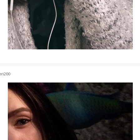
eri200