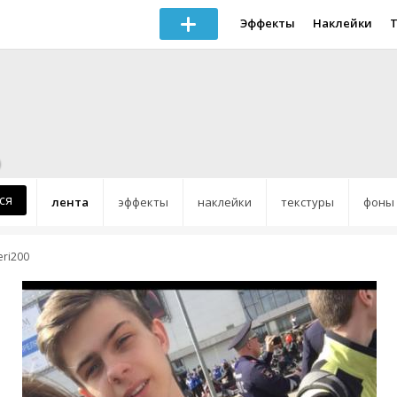
Эффекты
Наклейки
ся
лента
эффекты
наклейки
текстуры
фоны
eri200