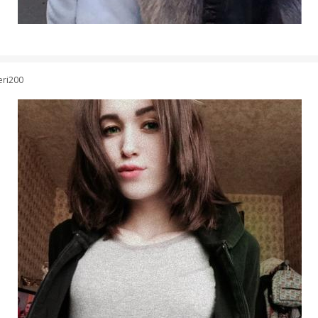
eri200