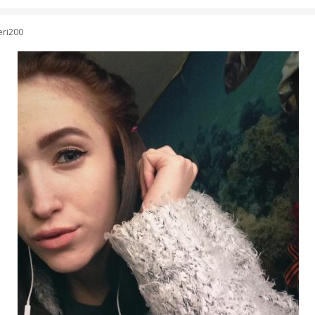
eri200