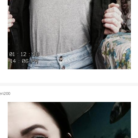
eri200