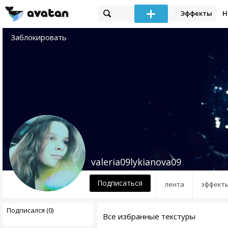
Эффекты
Н
Заблокировать
valeria09lykianova09
Подписаться
лента
эффект
Подписался (0)
Все избранные текстуры