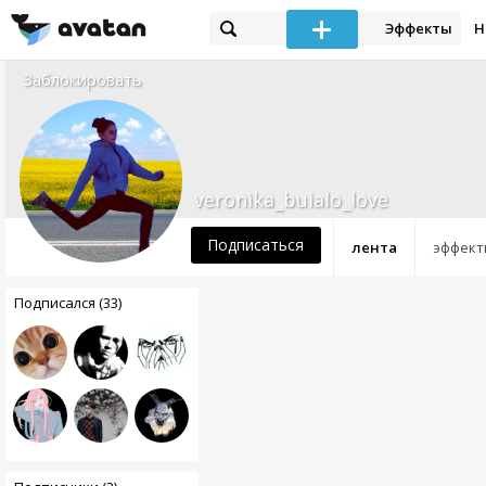
Эффекты
Н
Заблокировать
veronika_buialo_love
Подписаться
лента
эффект
Подписался (33)