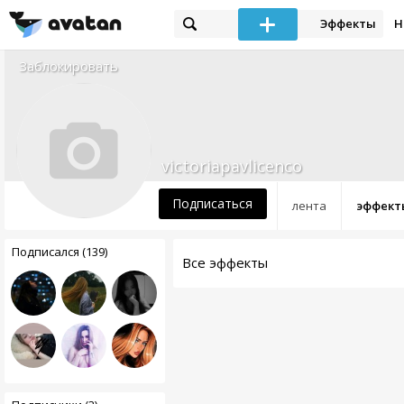
Эффекты
Н
Заблокировать
victoriapavlicenco
Подписаться
лента
эффект
Подписался (139)
Все эффекты